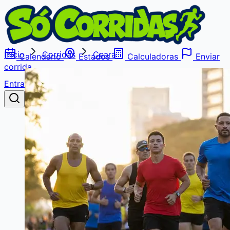
Início
Corridas
Ceará
Calendário
Estados
Calculadoras
Enviar
corrida
Entrar
Buscar