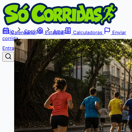
Início
Corridas
Amapá
Calendário
Estados
Calculadoras
Enviar
corrida
Entrar
Buscar