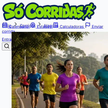
Início
Corridas
Alagoas
Calendário
Estados
Calculadoras
Enviar
corrida
Entrar
Buscar