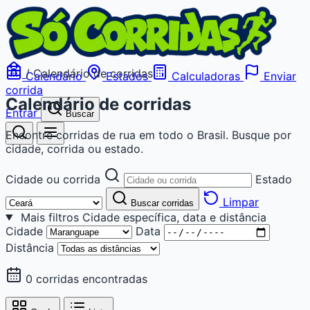
/
Calendário de corridas
Calendário
Estados
Calculadoras
Enviar
corrida
Calendário de corridas
Entrar
Buscar
Encontre corridas de rua em todo o Brasil. Busque por
cidade, corrida ou estado.
Cidade ou corrida
Estado
Limpar
Buscar corridas
Mais filtros
Cidade específica, data e distância
Cidade
Data
Distância
0 corridas encontradas