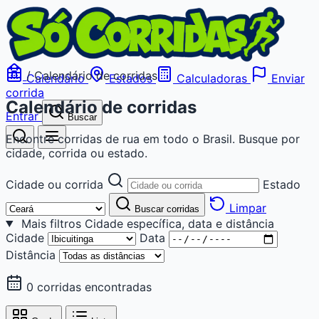
/
Calendário de corridas
Calendário
Estados
Calculadoras
Enviar
corrida
Calendário de corridas
Entrar
Buscar
Encontre corridas de rua em todo o Brasil. Busque por
cidade, corrida ou estado.
Cidade ou corrida
Estado
Limpar
Buscar corridas
Mais filtros
Cidade específica, data e distância
Cidade
Data
Distância
0 corridas encontradas