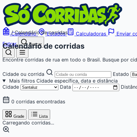
/
Calendário de corridas
Calendário
Estados
Calculadoras
Enviar co
Entrar
Calendário de corridas
Buscar
Encontre corridas de rua em todo o Brasil. Busque por cid
Cidade ou corrida
Estado
Mais filtros
Cidade específica, data e distância
Cidade
Data
Distân
0 corridas encontradas
Grade
Lista
Carregando corridas...