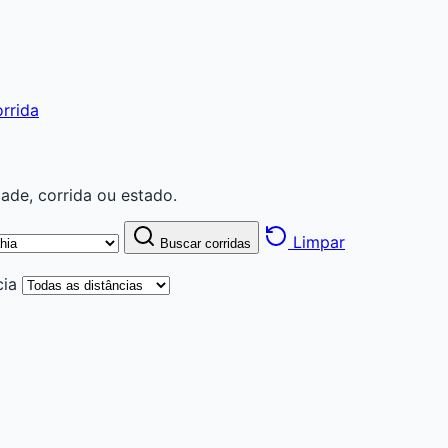
rrida
ade, corrida ou estado.
Limpar
Buscar corridas
cia