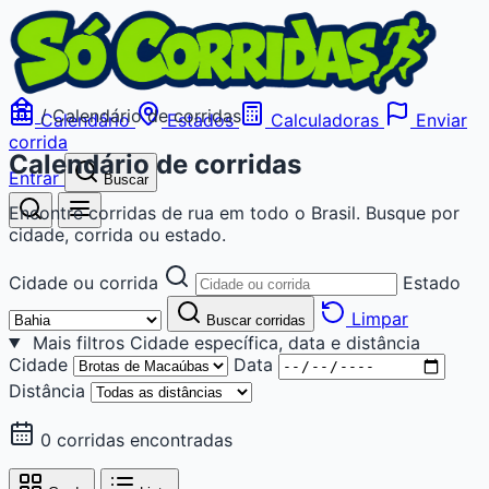
/
Calendário de corridas
Calendário
Estados
Calculadoras
Enviar
corrida
Calendário de corridas
Entrar
Buscar
Encontre corridas de rua em todo o Brasil. Busque por
cidade, corrida ou estado.
Cidade ou corrida
Estado
Limpar
Buscar corridas
Mais filtros
Cidade específica, data e distância
Cidade
Data
Distância
0 corridas encontradas