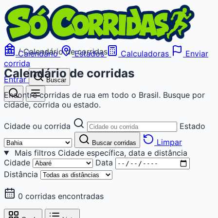
/
Calendário de corridas
Calendário
Estados
Calculadoras
Enviar
corrida
Calendário de corridas
Entrar
Buscar
Encontre corridas de rua em todo o Brasil. Busque por
cidade, corrida ou estado.
Cidade ou corrida
Estado
Limpar
Buscar corridas
Mais filtros
Cidade específica, data e distância
Cidade
Data
Distância
0 corridas encontradas