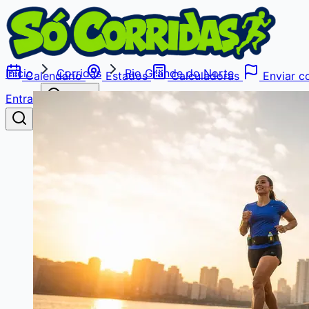
Início
Corridas
Rio Grande do Norte
Calendário
Estados
Calculadoras
Enviar co
Entrar
Buscar