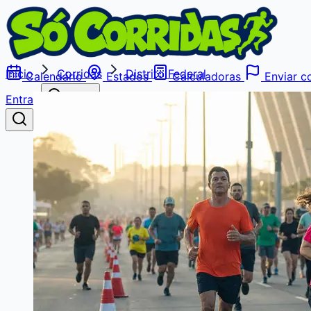
Início
Corridas
Distrito Federal
Calendário
Estados
Calculadoras
Enviar co
Entrar
Buscar