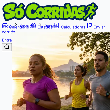
Início
Corridas
Paraná
Calendário
Estados
Calculadoras
Enviar
corrida
Entrar
Buscar