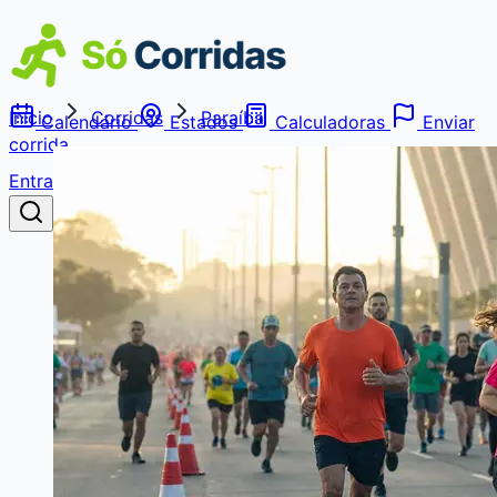
Início
Corridas
Paraíba
Calendário
Estados
Calculadoras
Enviar
corrida
Entrar
Buscar