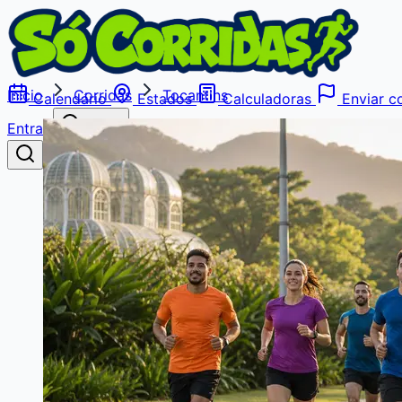
Início
Corridas
Tocantins
Calendário
Estados
Calculadoras
Enviar co
Entrar
Buscar