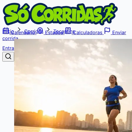
Início
Corridas
Tocantins
Calendário
Estados
Calculadoras
Enviar
corrida
Entrar
Buscar