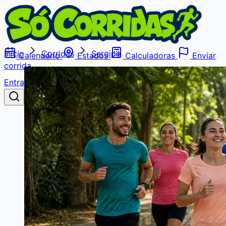
Início
Corridas
Sergipe
Calendário
Estados
Calculadoras
Enviar
corrida
Entrar
Buscar