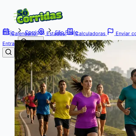
Início
Corridas
São Paulo
Calendário
Estados
Calculadoras
Enviar co
Entrar
Buscar