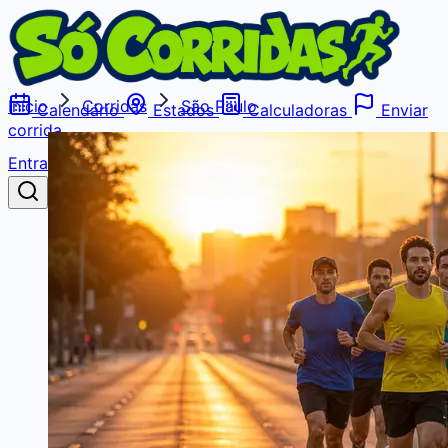
Início
Corridas
São Paulo
Calendário
Estados
Calculadoras
Enviar
corrida
Entrar
Buscar