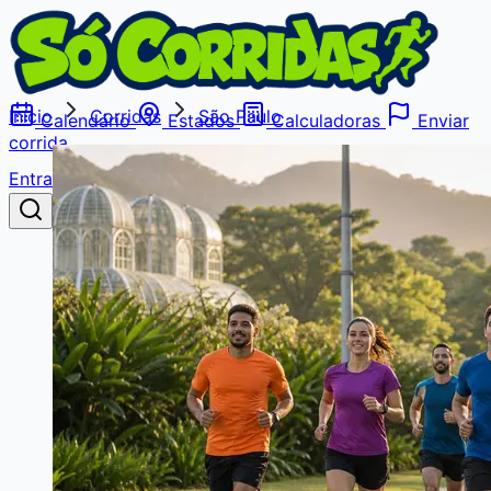
Início
Corridas
São Paulo
Calendário
Estados
Calculadoras
Enviar
corrida
Entrar
Buscar