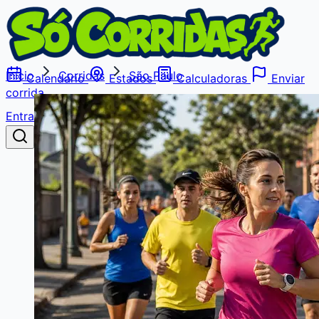
Início
Corridas
São Paulo
Calendário
Estados
Calculadoras
Enviar
corrida
Entrar
Buscar