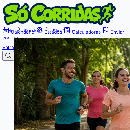
Início
Corridas
São Paulo
Calendário
Estados
Calculadoras
Enviar
corrida
Entrar
Buscar