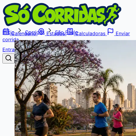
Início
Corridas
São Paulo
Calendário
Estados
Calculadoras
Enviar
corrida
Entrar
Buscar