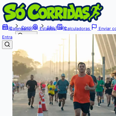
Início
Corridas
São Paulo
Calendário
Estados
Calculadoras
Enviar co
Entrar
Buscar