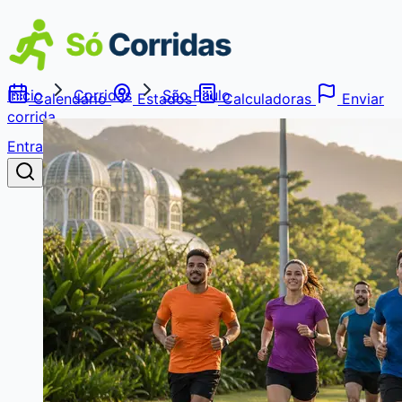
Início
Corridas
São Paulo
Calendário
Estados
Calculadoras
Enviar
corrida
Entrar
Buscar