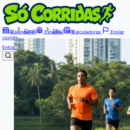
Início
Corridas
São Paulo
Calendário
Estados
Calculadoras
Enviar
corrida
Entrar
Buscar