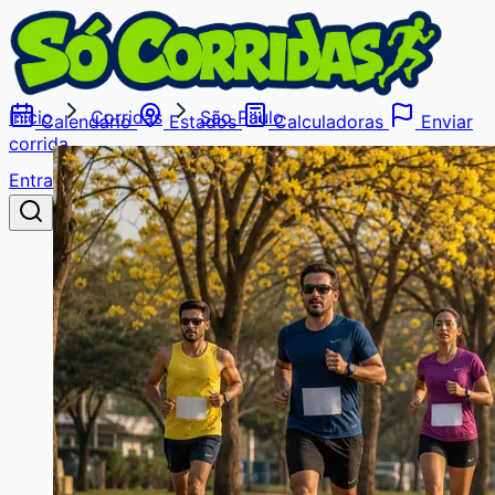
Início
Corridas
São Paulo
Calendário
Estados
Calculadoras
Enviar
corrida
Entrar
Buscar