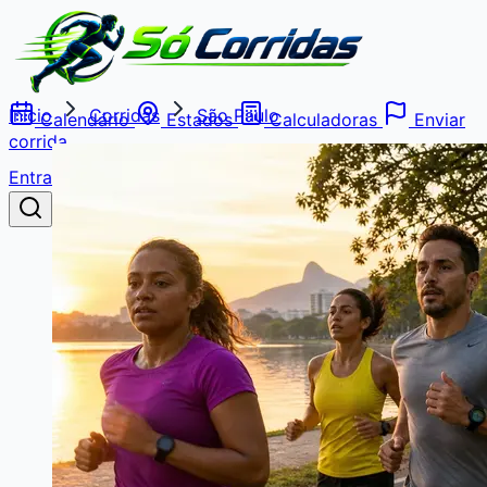
Início
Corridas
São Paulo
Calendário
Estados
Calculadoras
Enviar
corrida
Entrar
Buscar