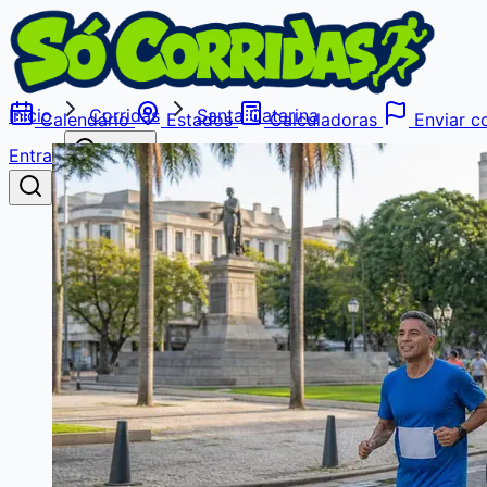
Início
Corridas
Santa Catarina
Calendário
Estados
Calculadoras
Enviar co
Entrar
Buscar