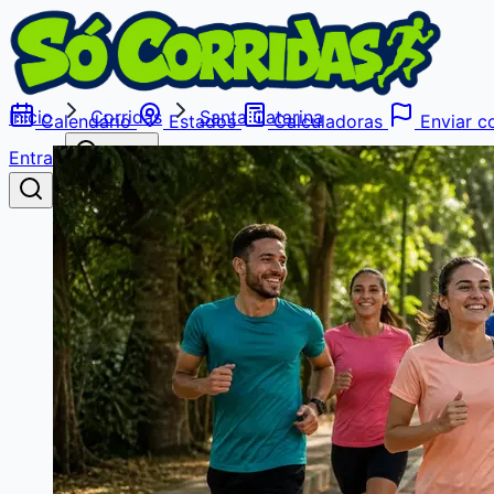
Início
Corridas
Santa Catarina
Calendário
Estados
Calculadoras
Enviar co
Entrar
Buscar