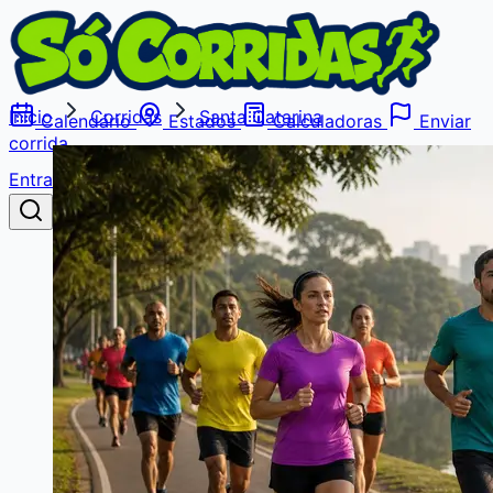
Início
Corridas
Santa Catarina
Calendário
Estados
Calculadoras
Enviar
corrida
Entrar
Buscar