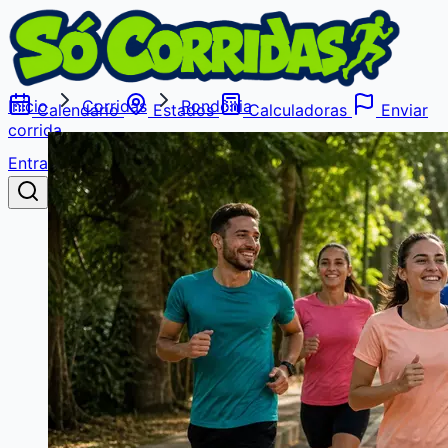
Início
Corridas
Rondônia
Calendário
Estados
Calculadoras
Enviar
corrida
Entrar
Buscar