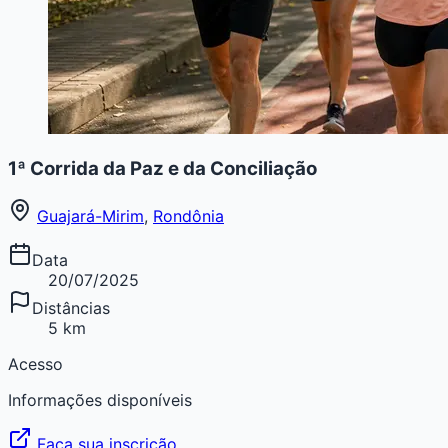
1ª Corrida da Paz e da Conciliação
Guajará-Mirim
,
Rondônia
Data
20/07/2025
Distâncias
5 km
Acesso
Informações disponíveis
Faça sua inscrição