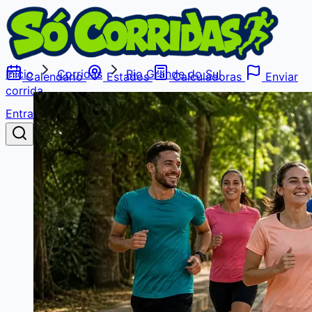
Início
Corridas
Rio Grande do Sul
Calendário
Estados
Calculadoras
Enviar
corrida
Entrar
Buscar