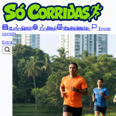
Início
Corridas
Rio Grande do Norte
Calendário
Estados
Calculadoras
Enviar
corrida
Entrar
Buscar