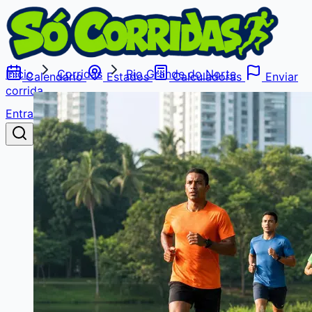
Início
Corridas
Rio Grande do Norte
Calendário
Estados
Calculadoras
Enviar
corrida
Entrar
Buscar