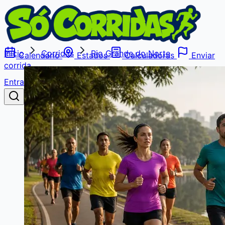
Início
Corridas
Rio Grande do Norte
Calendário
Estados
Calculadoras
Enviar
corrida
Entrar
Buscar