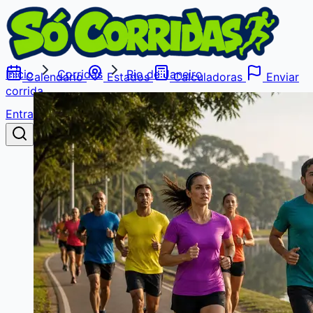
Início
Corridas
Rio de Janeiro
Calendário
Estados
Calculadoras
Enviar
corrida
Entrar
Buscar