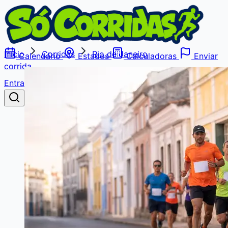
Início
Corridas
Rio de Janeiro
Calendário
Estados
Calculadoras
Enviar
corrida
Entrar
Buscar