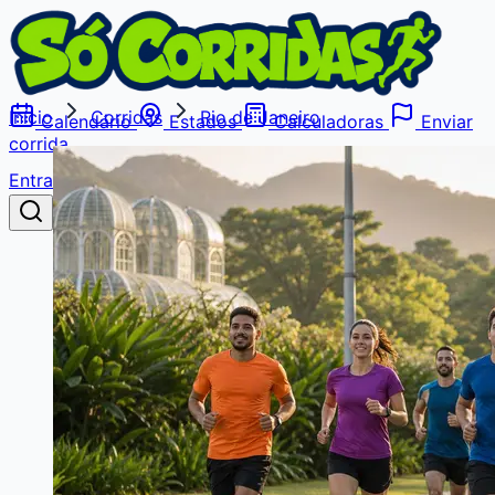
Início
Corridas
Rio de Janeiro
Calendário
Estados
Calculadoras
Enviar
corrida
Entrar
Buscar