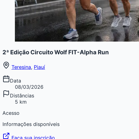
2ª Edição Circuito Wolf FIT-Alpha Run
Teresina
,
Piauí
Data
08/03/2026
Distâncias
5 km
Acesso
Informações disponíveis
Faça sua inscrição