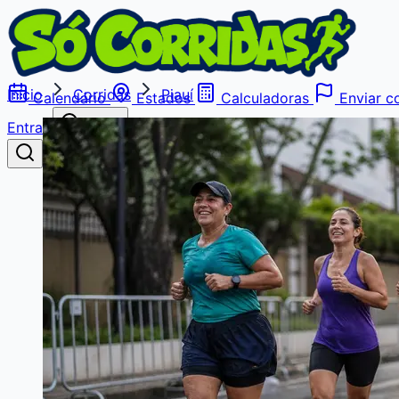
Início
Corridas
Piauí
Calendário
Estados
Calculadoras
Enviar co
Entrar
Buscar