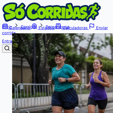
Início
Corridas
Pernambuco
Calendário
Estados
Calculadoras
Enviar
corrida
Entrar
Buscar