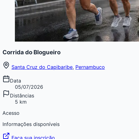
Corrida do Blogueiro
Santa Cruz do Capibaribe
,
Pernambuco
Data
05/07/2026
Distâncias
5 km
Acesso
Informações disponíveis
Faça sua inscrição