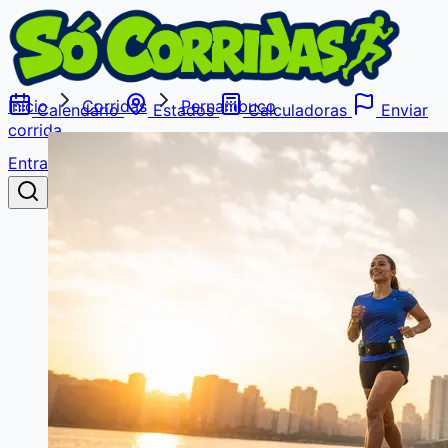
Início
Corridas
Pernambuco
Calendário
Estados
Calculadoras
Enviar
corrida
Entrar
Buscar