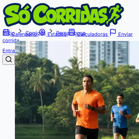
Início
Corridas
Pernambuco
Calendário
Estados
Calculadoras
Enviar
corrida
Entrar
Buscar