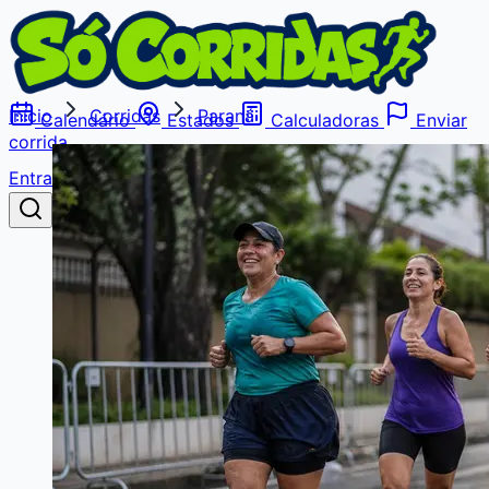
Início
Corridas
Paraná
Calendário
Estados
Calculadoras
Enviar
corrida
Entrar
Buscar