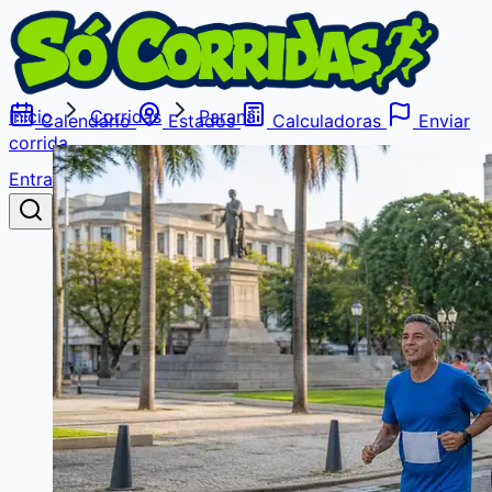
Início
Corridas
Paraná
Calendário
Estados
Calculadoras
Enviar
corrida
Entrar
Buscar