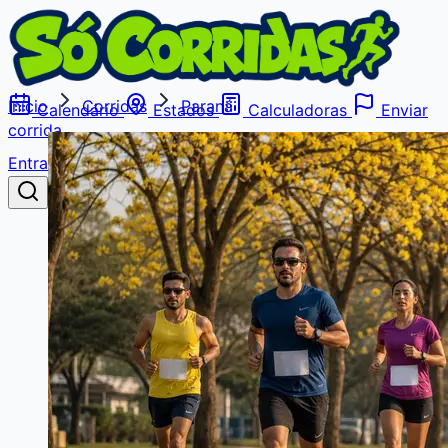
Início
Corridas
Paraná
Calendário
Estados
Calculadoras
Enviar
corrida
Entrar
Buscar