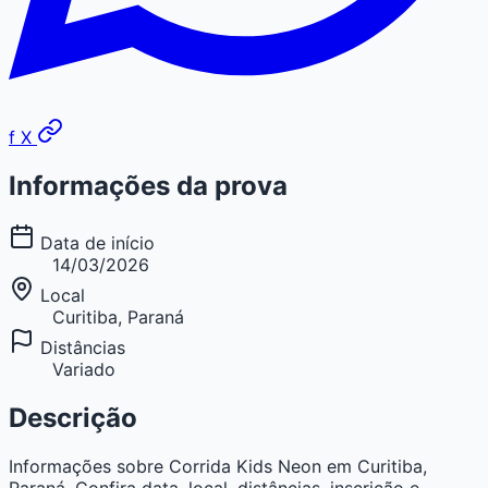
f
X
Informações da prova
Data de início
14/03/2026
Local
Curitiba, Paraná
Distâncias
Variado
Descrição
Informações sobre Corrida Kids Neon em Curitiba,
Paraná. Confira data, local, distâncias, inscrição e