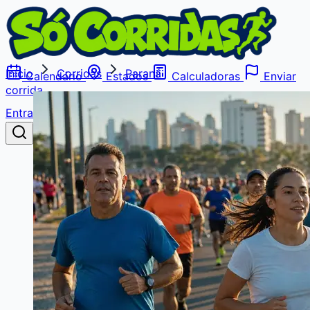
Início
Corridas
Paraná
Calendário
Estados
Calculadoras
Enviar
corrida
Entrar
Buscar