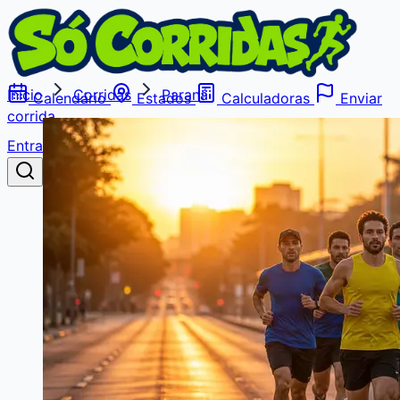
Início
Corridas
Paraná
Calendário
Estados
Calculadoras
Enviar
corrida
Entrar
Buscar