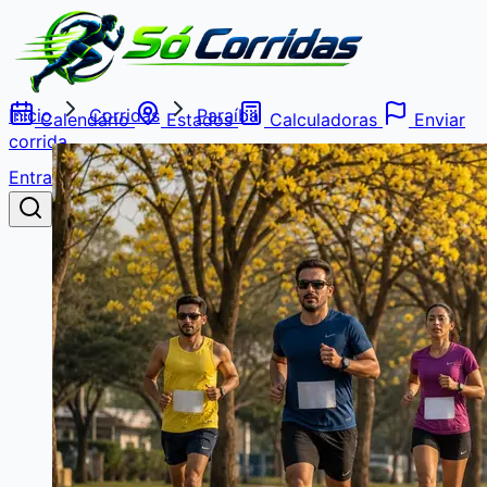
Início
Corridas
Paraíba
Calendário
Estados
Calculadoras
Enviar
corrida
Entrar
Buscar