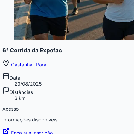
6ª Corrida da Expofac
Castanhal
,
Pará
Data
23/08/2025
Distâncias
6 km
Acesso
Informações disponíveis
Faça sua inscrição