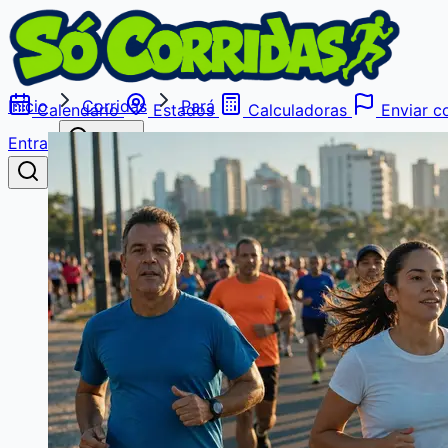
Início
Corridas
Pará
Calendário
Estados
Calculadoras
Enviar co
Entrar
Buscar