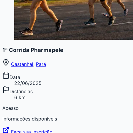
1ª Corrida Pharmapele
Castanhal
,
Pará
Data
22/06/2025
Distâncias
6 km
Acesso
Informações disponíveis
Faça sua inscrição