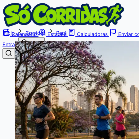
Início
Corridas
Pará
Calendário
Estados
Calculadoras
Enviar co
Entrar
Buscar