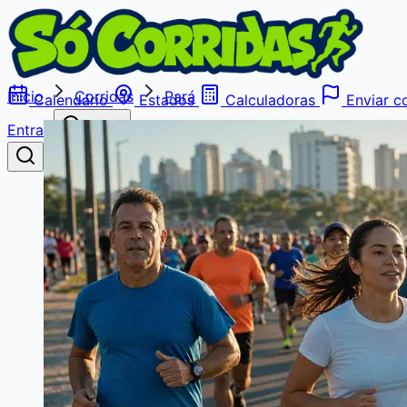
Início
Corridas
Pará
Calendário
Estados
Calculadoras
Enviar co
Entrar
Buscar